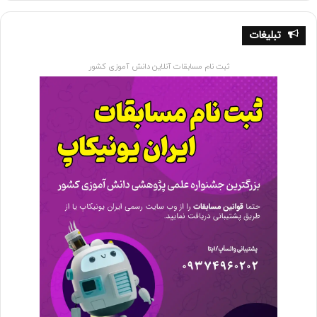
استخراج کرده، و درک مفاهیم پنهان در زبان را انجام دهند.
تبلیغات
در پیشرفت های اخیر، NLP با استفاده از شبکه های عصبی عمیق
و یادگیری ماشین، به سطحی جدید از پیچیدگی و دقت دست
ثبت نام مسابقات آنلاین دانش آموزی کشور
یافته است. از پایتون به عنوان یک زبان برنامه نویسی اصلی در
توسعه مدل های NLP استفاده می شود. کتابخانه هایی مانند
NLTK (Natural Language Toolkit) و SpaCy ابزارهای قدرتمندی
برای پردازش متون، تحلیل گرامر، و توسعه مدل های NLP فراهم
کرده اند.
کاربردهای NLP بسیار گسترده هستند؛ از تحلیل احساسات در
نظرات کاربران در شبکه های اجتماعی، تا ترجمه ماشینی، خلاصه
سازی متون، تشخیص اجزاء ساختاری جملات و مفاهیم مهم، تا
مسائل پیچیده تر مانند چت بات ها و تفاهم ماشین با زبان
انسانی. این پیشرفت ها در حوزه NLP باعث ارتقاء کارایی سیستم
های تعاملی و هوشمند و همچنین ایجاد امکانات جدید در برنامه
ها و سرویس های مبتنی بر زبان شده است.