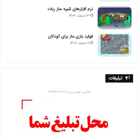
برنامه نویسی برای کنترل و ارتباط با سخت افزارهای ربات
نرم افزارهای شبیه ساز ربات
استفاده می شود. کتابخانه هایی مانند ROS (Robot Operating
13 اسفند 1402
System) که یک فریمورک معروف در رباتیک است، پشتیبانی
کاملی از پایتون دارند و این امکان را فراهم می کنند تا برنامه های
کنترلی بر روی ربات ها به زبان پایتون نوشته شوند.
فواید بازی ماز برای کودکان
11 اسفند 1402
علاوه بر این، پایتون برای توسعه الگوریتم ها و راه حل های هوش
مصنوعی در رباتیک نیز به کار می رود. از یادگیری ماشین برای
تشخیص شیء و پردازش تصاویر گرفته تا الگوریتم های هوشمند
برای ناوبری و برنامه ریزی حرکت، پایتون در این زمینه با استفاده
تبلیغات
از کتابخانه هایی مانند OpenCV و TensorFlow به خوبی جایگاه
خود را پیدا کرده است.
تماس جهت رزرو 02191300089
در نتیجه، پایتون به عنوان یک زبان برنامه نویسی کارآمد و
انعطاف پذیر، به توسعه سریع و کارایی بالا در پروژه های رباتیک
کمک کرده و در جلب توجه توسعه دهندگان و محققان این حوزه
نقش بسزایی ایفا کرده است.