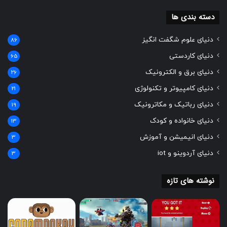
گرفته تا تحلیل احساسات و تعبیه صدا در برنامه ها و سیستم
دسته بندی ها
های متعدد، پایتون به عنوان یک زبان چندکاره برای پردازش صوتی
به کار می رود. این پیشرفت ها از افزایش امکانات اپلیکیشن های
دنیای علوم شگفت انگیز
86
گوشی تا استفاده در زمینه های پزشکی، امنیتی، و سرگرمی نمونه
دنیای کاردستی
65
های جذابی از کاربردهای پردازش صوتی در پایتون را به وجود آورده
است.
دنیای برق و الکترونیک
26
دنیای کامپیوتر و تکنولوژی
21
تحلیل داده های هوش تجاری
دنیای رباتیک و مکاترونیک
19
دنیای خانواده و کودک
13
دنیای انیمیشن و آموزش
3
دنیای آردوینو و iot
3
نوشته های تازه