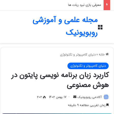
معرفی بازی نبرد ربات ها
مجله علمی و آموزشی
منو
روبویونیک
خانه
»
دنیای کامپیوتر و تکنولوژی
دنیای کامپیوتر و تکنولوژی
کاربرد زبان برنامه نویسی پایتون در
هوش مصنوعی
آکادمی روبویونیک
ا
17 بهمن 1402
202
ر
زمان تقریبی مطالعه 9 دقیقه
س