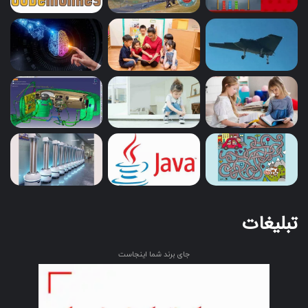
تحلیل داده های هوش تجاری (Business Intelligence) یک فرآیند
اساسی در سازمان ها است که به کمک تکنیک ها و ابزارهای
متنوع، اطلاعات مختلف را جمع آوری، تحلیل و تفسیر می کند تا
تصمیم گیری های بهتر و استراتژی های موثرتر را تسهیل کند. در
این فرایند، زبان برنامه نویسی پایتون به عنوان یک ابزار گسترده
ای برای تحلیل داده ها و ایجاد گزارش های هوش تجاری استفاده
می شود.
تبلیغات
پایتون با کتابخانه هایی مانند pandas برای پردازش داده های
جدولی، Matplotlib و Seaborn برای تولید نمودارها و چارت ها، و
Jupyter Notebook برای تحلیل تعاملی، به عنوان یک زبان کارآمد
جای برند شما اینجاست
در تحلیل داده های هوش تجاری شناخته شده است. این ابزارها
به تحلیل ویژگی ها، شناخت الگوها، و ارائه دیدگاه های تصمیم
گیرانه از داده ها کمک می کنند.