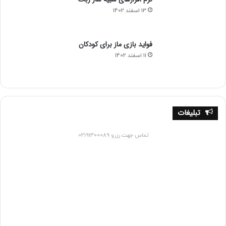
13 اسفند 1402
فواید بازی ماز برای کودکان
11 اسفند 1402
تبلیغات
تماس جهت رزرو 02191300089