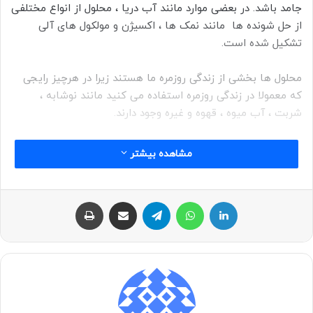
جامد باشد. در بعضی موارد مانند آب دریا ، محلول از انواع مختلفی
از حل شونده ها مانند نمک ها ، اکسیژن و مولکول های آلی
تشکیل شده است.
محلول ها بخشی از زندگی روزمره ما هستند زیرا در هرچیز رایجی
که معمولا در زندگی روزمره استفاده می کنید مانند نوشابه ،
شربت ، آب میوه ، قهوه و غیره وجود دارند.
ساخت انواع محلول ها:
مشاهده بیشتر
محلول همگن
لینکداین
واتس آپ
تلگرام
اشتراک با ایمیل
چاپ
به محلول هایی که ترکیب و خصوصیات یکنواختی در کل محلول
دارند محلول های همگن می گویند. به عنوان مثال یک فنجان
قهوه ، شربت سرفه ، محلول نمک یا شکر در آب و غیره مواردی از
محلول های همگن هستند.