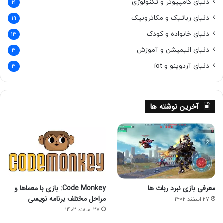
با گذشت زمان حل شونده اضافی رسوب می کند.
دنیای کامپیوتر و تکنولوژی
21
اگر یک تکه نمک کوچک را به داخل محلول فراسیرشده آویزان
دنیای رباتیک و مکاترونیک
19
کنیم به گذشت زمان روی آن بلور تشکیل می شود.
دنیای خانواده و کودک
13
دنیای انیمیشن و آموزش
3
دنیای آردوینو و iot
3
آخرین نوشته ها
معرفی بازی نبرد ربات ها
Code Monkey: بازی با معماها و
مراحل مختلف برنامه نویسی
27 اسفند 1402
27 اسفند 1402