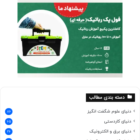
محلول سیرنشده
اگر محلولی بتواند بازهم املاح بیشتری را در خود حل کند گفته
می شود که محلول سیر نشده است.
محلول سیرشده
محلولی که در دمای مشخص نتواند املاح بیشتری را در خود حل
کند را محلول سیرشده گویند.
پرسش :
دسته بندی مطالب
سرانجام محلول فراسیرشده چیست؟
دنیای علوم شگفت انگیز
86
چگونه می توان بلور نمک درست کرد؟
دنیای کاردستی
65
پاسخ :
دنیای برق و الکترونیک
26