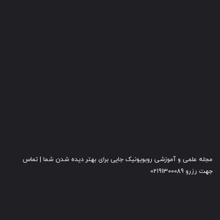
مجله علمی و آموزشی روبویونیک جایی برای بهتر دیده شدن شما | تماس
جهت رزرو 02191300089
روبویونیک در سال 1400 به واسطه تولید مستقیم تمامی قطعات و سازه های
مکانیکی کودکان ، روبویونیک (رباتیک آروند) در کارگروه برنامه توسعه زیست
بوم شرکت های خلاق معاونت علمی و فناوری ریاست جمهوری به عنوان
شرکت خلاق تایید شد.