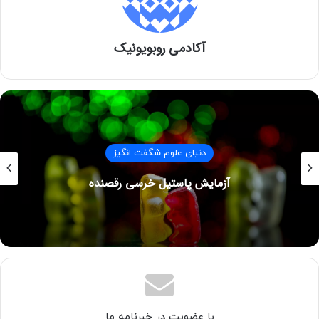
آکادمی روبویونیک
محلول ناهمگن
به محلول هایی که ترکیب و خواص غیر یکنواختی در سراسر
دنیای علوم شگفت انگیز
محلول دارند محلول های ناهمگن می گویند. محلول روغن و آب ،
آب و پودر گچ و محلول آب و شن و غیره مواردی از محلول های
آزمایش پاستیل خرسی رقصنده
ناهمگن هستند.
با عضویت در خبرنامه ما