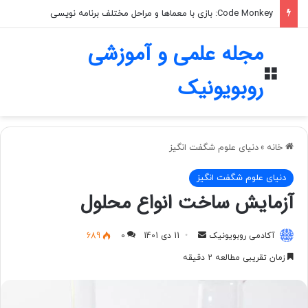
Code Monkey: بازی با معماها و مراحل مختلف برنامه نویسی
مجله علمی و آموزشی
منو
روبویونیک
خانه
»
دنیای علوم شگفت انگیز
دنیای علوم شگفت انگیز
آزمایش ساخت انواع محلول
آکادمی روبویونیک
ا
11 دی 1401
0
689
ر
زمان تقریبی مطالعه 2 دقیقه
س
ا
ل