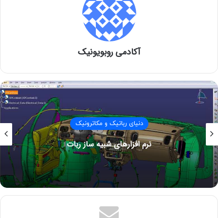
آکادمی روبویونیک
با پیشرفت فناوری، رباتیک در حال گسترش و تحول به سمت
ایجاد ربات های هوشمندتر، قدرتمندتر، و با قابلیت های یادگیری
عمیق می باشد. این پیشرفت ها باعث افزایش کاربردهای رباتیک
در حوزه های مختلف از جمله صنعت، پزشکی، خدمات، آموزش و
تفریح شده و نقش آن به عنوان یکی از پایه های اصلی انقلاب
صنعتی چهارم به عنوان “صنعت چهارم” برجسته شده است.
دنیای رباتیک و مکاترونیک
ریشه کن کردن بیماری های واگیر با ربات ضدعفونی
کننده
در این سیاق، مطالعه و درک عمیق از مفاهیم و تکنولوژی های
مرتبط با رباتیک امری ضروری به منظور بهره مندی از این فناوری
در حوزه های مختلف می باشد. این مقدمه تنها درآغازی است به
عالم جذاب و پویای رباتیک که همچنان در حال توسعه و پیشرفت
است و انتظار می رود در آینده نقش مهمتری در بهبود کیفیت