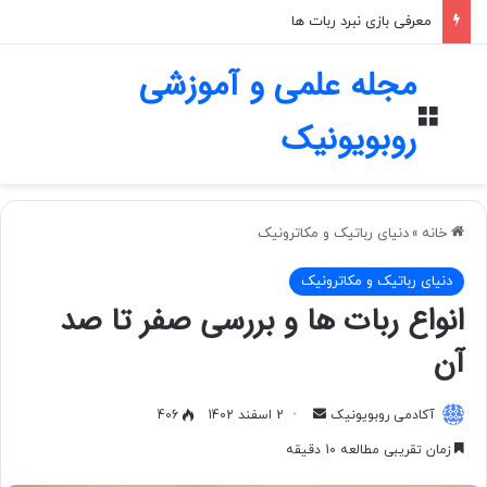
معرفی بازی نبرد ربات ها
مجله علمی و آموزشی
منو
روبویونیک
خانه
»
دنیای رباتیک و مکاترونیک
دنیای رباتیک و مکاترونیک
انواع ربات ها و بررسی صفر تا صد
آن
آکادمی روبویونیک
ا
2 اسفند 1402
406
ر
زمان تقریبی مطالعه 10 دقیقه
س